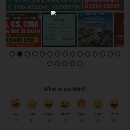
×
What do you think?
Love
Sad
Happy
Sleepy
Angry
Dead
Wink
0
0
0
0
0
0
0