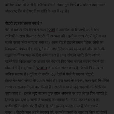
कोशिश आज भी जारी है. कोरिया वॉर से लेकर गुट निरपेक्ष आंदोलन तक, भारत
अंतरराष्ट्रीय मंचों पर विश्व शांति के पक्ष में रहा है।
रोटरी इंटररनेशनल क्या है ?
पेशे से वकील पॉल हैरिस ने साल
1905
में अमरीका के शिकागो अपने तीन
साथियों के साथ मिलकर रोटरी की स्थापना की। इसी के साथ रोटरी दुनिया का
सबसे पहला ‘सेवा संगठन’ बना था। आज रोटरी इंटरनेशनल पेशेवर लोगों का
विश्वव्यापी संगठन है। यह दुनिया में उच्च नैतिकता को बढ़ावा देने और शांति और
सद्भावना की स्थापना के लिए काम करता है। यह संगठन जाति, लिंग, वर्ण या
राजनैतिक विचारधारा के आधार पर भेदभाव किए बिना सबको सदस्य बनाने का
मौका देती है। दुनिया में
32000
से अधिक रोटर क्लब हैं, जिसमें 13 लाख से
अधिक सदस्य हैं। दुनिया के करीब 163 देशों में फैले ये सदस्य ‘रोट‌री
इंटररनेशनल’ संस्था के आधार स्तंभ है। इस क्लब के सदस्य, क्लब द्वारा निर्धारित
समय पर सप्ताह में एक बार मिलते हैं। रोट‌री क्लब से जुड़े सदस्यों को रोटेरियंस
कहा जाता हैं। इससे जुडे सद्स्य कुछ खास अवसरो पर एक लेपल पिन पहनते हैं,
जिसके द्वारा इन्हें आसानी से पहचाना जा सकता है। रोटरी इंटरनेशनल का
आधिकारिक लोगो ‘रोटरी व्हील’ है और इसका आदर्श वाक्य है ‘सेवा स्व से
ऊपर’। रोट‌री क्लब अपने सदस्यों को, स्थानीय क्लबों के स्तर पर किए गए कार्यों