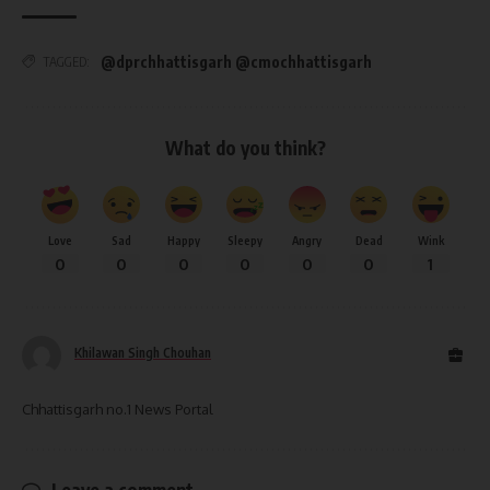
@dprchhattisgarh @cmochhattisgarh
TAGGED:
What do you think?
Love
Sad
Happy
Sleepy
Angry
Dead
Wink
0
0
0
0
0
0
1
Khilawan Singh Chouhan
Chhattisgarh no.1 News Portal