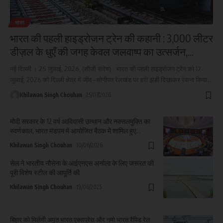
भारत
भारत की पहली हाइड्रोजन ट्रेन की कहानी : 3,000 लीटर
डीज़ल के धुएँ की जगह केवल जलवाष्प का उत्सर्जन,
सोनीपत रेलखंड पर सफल परिचालन के बाद जल्द ही
नई दिल्ली । 25 जुलाई, 2026, (सीजी संदेश) : भारत की पहली हाइड्रोजन ट्रेन को 17
दिल्ली में भी होगा इसका परीक्षण
जुलाई, 2026 को दिल्ली क्षेत्र में जींद–सोनीपत रेलखंड पर हरी झंडी दिखाकर रवाना किया
…
Khilawan Singh Chouhan
25/07/2026
मोदी सरकार के 12 वर्ष आदिवासी उत्थान और नक्सलमुक्ति का
स्वर्णकाल, भारत मंडपम में आयोजित बैठक में शामिल हुए
मुख्यमंत्री विष्णुदेव साय
Khilawan Singh Chouhan
10/06/2026
सेल ने भारतीय नौसेना के आईएनएस अर्नाला के लिए जरूरत की
पूरी विशेष स्टील की आपूर्ति की
Khilawan Singh Chouhan
19/06/2025
बिहार को मिलेगी अमृत भारत एक्सप्रेस और नमो भारत रैपिड रेल