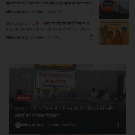
की सौगात, वंदे भारत, नमो भारत और अमृत भारत का संगम बनेगा
बिहार
Khilawan Singh Chouhan
22/04/2025
Good morning
: आज पाम संडे एवं बैसाखी एक साथ,
आइए, इस शुभ अवसर पर हम प्रेम, एकता और शांति का संकल्प लें,
और इन पर्वों की गरिमा को मिलकर और भी ऊंचाइयों तक पहुँचाएं।
Khilawan Singh Chouhan
13/04/2025
छत्तीसगढ़
आयुक्त वीबी -जीरामजी ने किया ग्रामीण क्षेत्रों में निर्माण
कार्यों का औचक निरीक्षण
Khilawan Singh Chouhan
09/08/2026