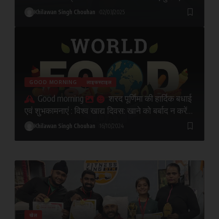
टिप्स जिसकी मदद से अभ्यर्थी कोई भी परीक्षा क्लियर कर
Khilawan Singh Chouhan
02/03/2025
सकते हैं।
GOOD MORNING
लाइफस्टाइल
Good morning
शरद पूर्णिमा की हार्दिक बधाई
एवं शुभकामनाएं : विश्व खाद्य दिवस: खाने को बर्बाद न करें
इसे बचाएं और दूसरों के साथ बांटना सीखें, जानिए तारीख,
Khilawan Singh Chouhan
16/10/2024
इतिहास, थीम और इस दिन का उद्देश्य
खेल