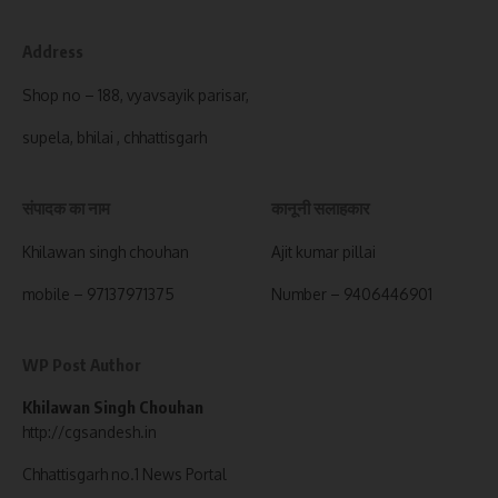
Address
Shop no – 188, vyavsayik parisar,
supela, bhilai , chhattisgarh
संपादक का नाम
कानूनी सलाहकार
Khilawan singh chouhan
Ajit kumar pillai
mobile – 97137971375
Number – 9406446901
WP Post Author
Khilawan Singh Chouhan
http://cgsandesh.in
Chhattisgarh no.1 News Portal