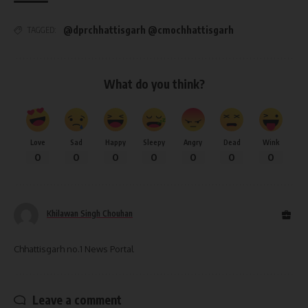
@dprchhattisgarh @cmochhattisgarh
TAGGED:
What do you think?
Love
Sad
Happy
Sleepy
Angry
Dead
Wink
0
0
0
0
0
0
0
Khilawan Singh Chouhan
Chhattisgarh no.1 News Portal
Leave a comment