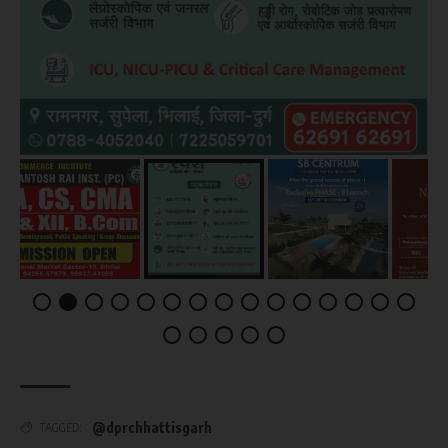
@dprchhattisgarh
TAGGED: