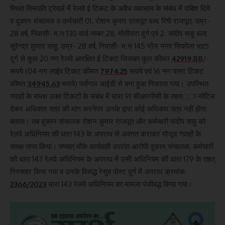
स्थित तिरूपति ट्रेवर्ल में रेलवे ई टिकट के अवैध व्यवसाय के संबंध में दबिश दिये
व दुकान संचालक व कर्मचारी 01. रोशन कुमार राजपूत वल्द रिषी राजपूत, उम्र-
28 वर्ष, निवासी- म.न 130 वार्ड नम्बर 28, मोतीपारा दुर्ग एवं 2. संदीप साहू वल्द
सुरेन्द्र कुमार साहू, उम्र- 28 वर्ष, निवासी- म.न 145 प्रेम नगर सिकोला भाटा
दुर्ग से कुल 20 नग रेलवे आरक्षित ई टिकट जिसका कुल कीमत
42919.88
/-
रूपये (04 नग लाईव टिकट कीमत
7974.25
रूपये एवं 16 नग पास्ट टिकट
कीमत
34945.63
रूपये) पर्सनल आईडी से बना हुआ निकाला गया। उपस्थित
गवाहों के समक्ष उक्त टिकटों के संबंध में धारा 91 सीआरपीसी के तहत््ा नोटिस
देकर अधिकार पत्र की मांग करनेपर उनके द्वारा कोई अधिकार पत्र नहीं होना
बताया। तब दुकान संचालक रोशन कुमार राजपूत और कर्मचारी संदीप साहु को
रेलवे अधिनियम की धारा 143 के अपराध से अवगत कराकर मौजूद गवाहों के
समक्ष जप्त किया। पष्चात् मौके कार्यवाही उपरांत आरोपी दुकान संचालक, कर्मचारी
को धारा 143 रेलवे अधिनियम के अपराध में उसी अधिनियम की धारा 179 के तहत्
गिरफ्तार किया गया व उनके विरूद्ध रेसुब पोस्ट दुर्ग में अपराध क्रमांक
2366/2023
धारा 143 रेलवे अधिनियम का मामला पंजीबद्ध किया गया।