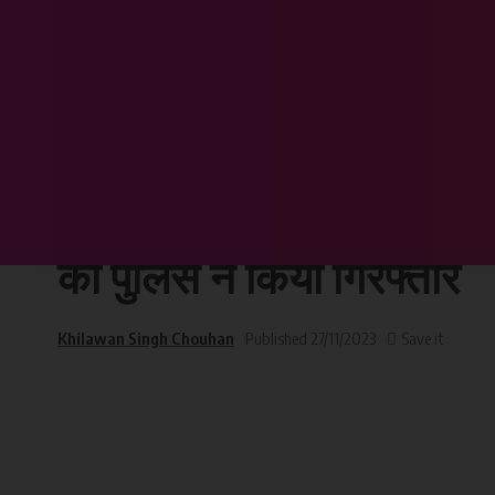
Chhattisgarh Sandesh
>
छत्तीसगढ़
>
शराब पीने के लिए पैसे नहीं देने पर मारपीट 
छत्तीसगढ़
शराब पीने के लिए पैसे नहीं 
को पुलिस ने किया गिरफ्तार
Khilawan Singh Chouhan
Published 27/11/2023