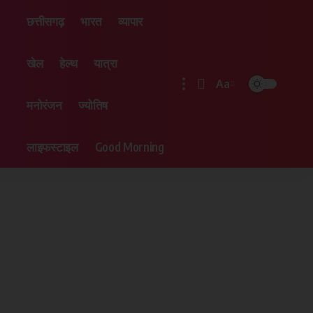
छत्तीसगढ़
भारत
व्यापार
खेल
हेल्थ
यात्रा
Aa
मनोरंजन
ज्योतिष
लाइफस्टाइल
Good Morning