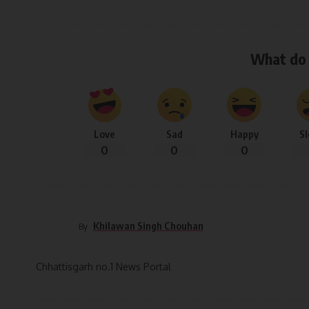
What do 
Love
Sad
Happy
S
0
0
0
Khilawan Singh Chouhan
By
Chhattisgarh no.1 News Portal