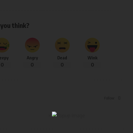
you think?
leepy
Angry
Dead
Wink
0
0
0
0
Follow:
×