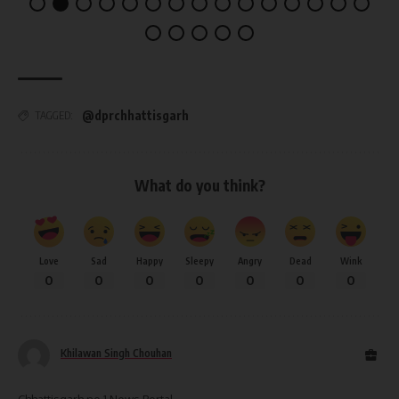
@dprchhattisgarh
TAGGED:
What do you think?
Love
Sad
Happy
Sleepy
Angry
Dead
Wink
0
0
0
0
0
0
0
Khilawan Singh Chouhan