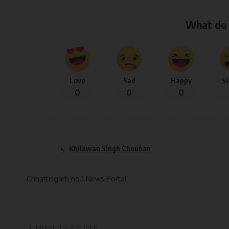
What do 
Love
Sad
Happy
S
0
0
0
Khilawan Singh Chouhan
By
Chhattisgarh no.1 News Portal
PREVIOUS ARTICLE