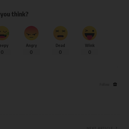
you think?
leepy
Angry
Dead
Wink
0
0
0
0
Follow:
NEXT ARTICLE