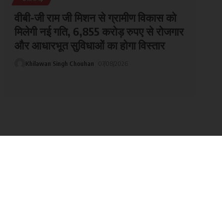
छत्तीसगढ़
वीबी-जी राम जी मिशन से ग्रामीण विकास को
मिलेगी नई गति, 6,855 करोड़ रुपए से रोजगार
और आधारभूत सुविधाओं का होगा विस्तार
Khilawan Singh Chouhan
07/08/2026