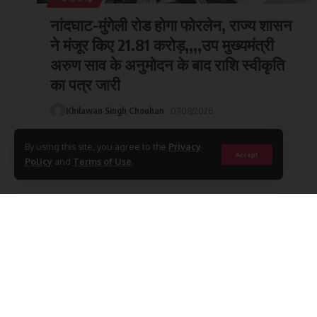
छत्तीसगढ़
नांदघाट-मुंगेली रोड होगा फोरलेन, राज्य शासन
ने मंजूर किए 21.81 करोड़,,,,उप मुख्यमंत्री
अरुण साव के अनुमोदन के बाद राशि स्वीकृति
का पत्र जारी
Khilawan Singh Chouhan
07/08/2026
By using this site, you agree to the
Privacy
Accept
Policy
and
Terms of Use
.
Stay Connected
235.3k
Followers
Like