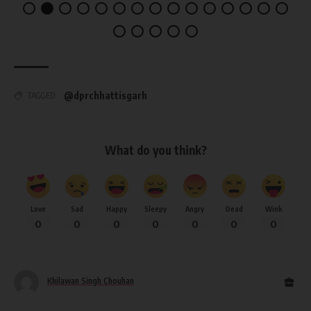
@dprchhattisgarh
TAGGED:
What do you think?
Love
Sad
Happy
Sleepy
Angry
Dead
Wink
0
0
0
0
0
0
0
Khilawan Singh Chouhan