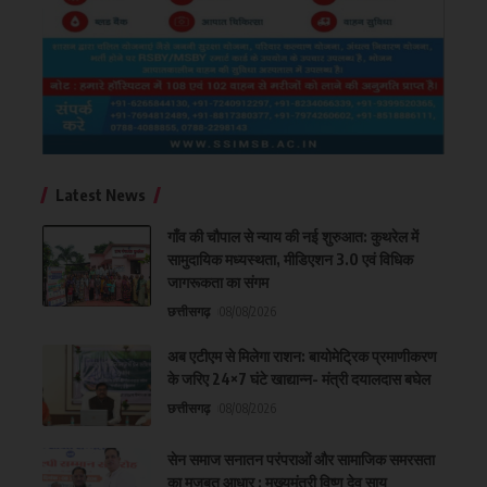
Latest News
गाँव की चौपाल से न्याय की नई शुरुआत: कुथरेल में
सामुदायिक मध्यस्थता, मीडिएशन 3.0 एवं विधिक
जागरूकता का संगम
छत्तीसगढ़
08/08/2026
अब एटीएम से मिलेगा राशन: बायोमेट्रिक प्रमाणीकरण
के जरिए 24×7 घंटे खाद्यान्न- मंत्री दयालदास बघेल
छत्तीसगढ़
08/08/2026
सेन समाज सनातन परंपराओं और सामाजिक समरसता
का मजबूत आधार : मुख्यमंत्री विष्णु देव साय