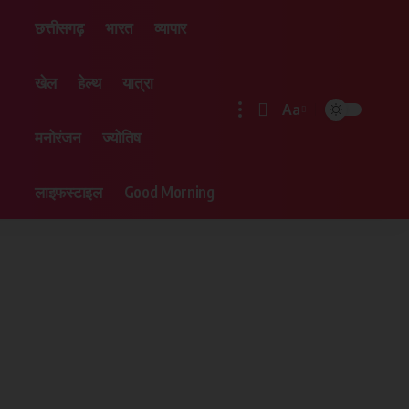
छत्तीसगढ़
भारत
व्यापार
खेल
हेल्थ
यात्रा
Aa
मनोरंजन
ज्योतिष
लाइफस्टाइल
Good Morning