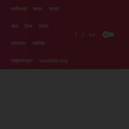
छत्तीसगढ़
भारत
व्यापार
खेल
हेल्थ
यात्रा
Aa
मनोरंजन
ज्योतिष
लाइफस्टाइल
Good Morning