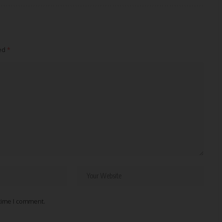
ked
*
 time I comment.