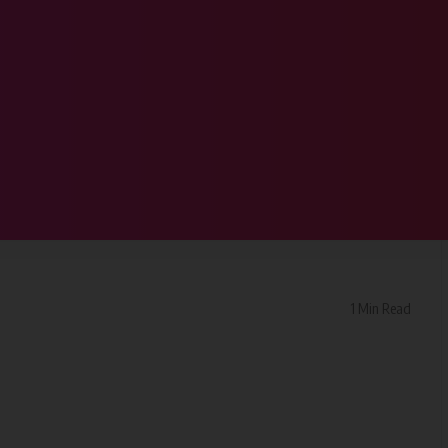
ाटन सदन में रखा गया है पार्थिव शरीर
को पितृ शोक,,,, पाटन सदन में
1 Min Read