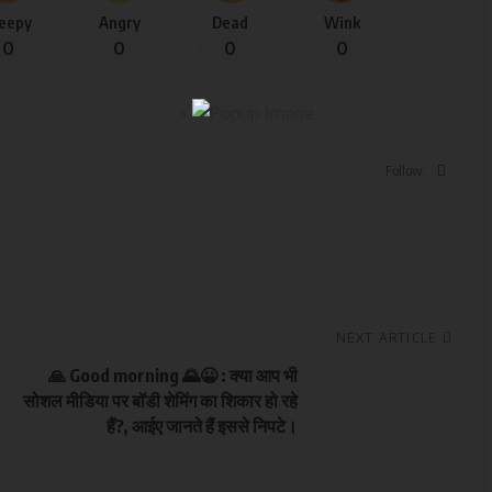
leepy
Angry
Dead
Wink
0
0
0
0
×
Follow:
NEXT ARTICLE
🙏 Good morning 🌄😀 : क्या आप भी
सोशल मीडिया पर बॉडी शेमिंग का शिकार हो रहे
हैं?, आईए जानते हैं इससे निपटे।