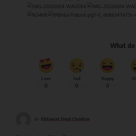
What do 
Love
Sad
Happy
S
0
0
0
Khilawan Singh Chouhan
By