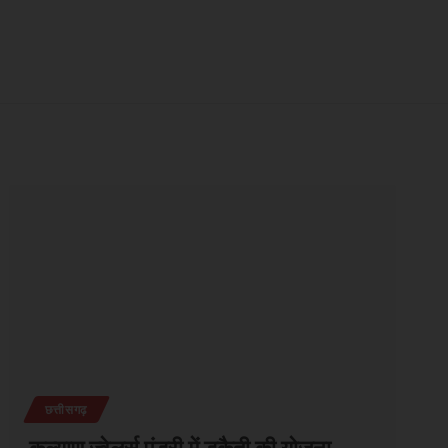
छत्तीसगढ़
कल्याण ज्वेलर्स पंडरी में डकैती की योजना