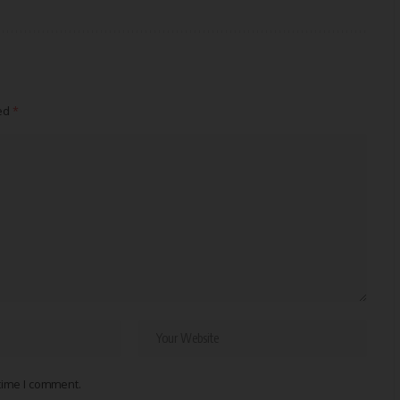
ked
*
 time I comment.