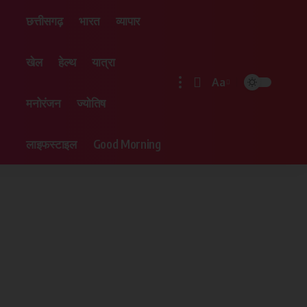
छत्तीसगढ़
भारत
व्यापार
खेल
हेल्थ
यात्रा
Aa
मनोरंजन
ज्योतिष
लाइफस्टाइल
Good Morning