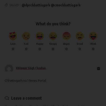
@dprchhattisgarh @cmochhattisgarh
TAGGED:
What do you think?
Love
Sad
Happy
Sleepy
Angry
Dead
Wink
0
0
0
0
0
0
0
Khilawan Singh Chouhan
Chhattisgarh no.1 News Portal
Leave a comment