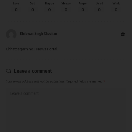
Love
Sad
Happy
Sleepy
Angry
Dead
Wink
0
0
0
0
0
0
0
Khilawan Singh Chouhan
Chhattisgarh no.1 News Portal
Leave a comment
Your email address will not be published.
Required fields are marked
*