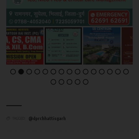
@dprchhattisgarh
TAGGED: