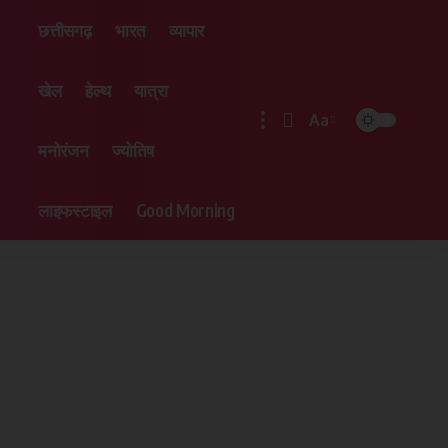
छत्तीसगढ़
भारत
व्यापार
खेल
हेल्थ
यात्रा
Aa
मनोरंजन
ज्योतिष
लाइफस्टाइल
Good Morning