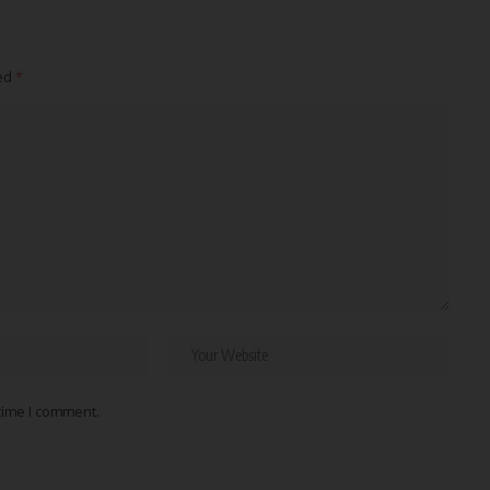
ked
*
 time I comment.