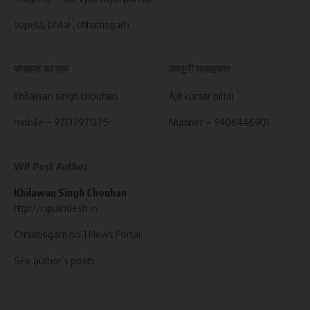
supela, bhilai , chhattisgarh
संपादक का नाम
कानूनी सलाहकार
Khilawan singh chouhan
Ajit kumar pillai
mobile – 97137971375
Number – 9406446901
WP Post Author
Khilawan Singh Chouhan
http://cgsandesh.in
Chhattisgarh no.1 News Portal
See author’s posts