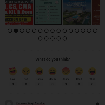
What do you think?
Love
Sad
Happy
Sleepy
Angry
Dead
Wink
0
0
0
0
0
0
0
Khilawan Singh Chouhan