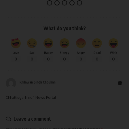
What do you think?
Love
Sad
Happy
Sleepy
Angry
Dead
Wink
0
0
0
0
0
0
0
Khilawan Singh Chouhan
Chhattisgarh no.1 News Portal
Leave a comment
Your email address will not be published.
Required fields are marked
*