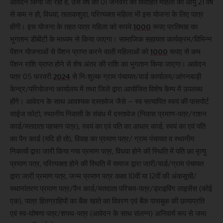
आवेदन किया जा रहा है, उस वर्ष की 01 जनवरी को विवाहित महिला की आयु 21 वर्ष
से कम न हो, विधवा, तलाकशुदा, परित्यक्ता महिला भी इस योजना के लिए पात्र
होंगी। इस योजना के तहत पात्र महिला को रूपये
1000
रूपए प्रतिमाह का
भुगतान डीबीटी के माध्यम से किया जाएगा। सामाजिक सहायता कार्यक्रम/विभिन्न
पेंशन योजनाओं से पेंशन प्राप्त करने वाली महिलाओं को
1000
रूपए से कम
पेंशन राशि प्राप्त होने से शेष अंतर की राशि का भुगतान किया जाएगा। आवेदन
पत्र 05 फरवरी
2024
से निःशुल्क ग्राम पंचायत/वार्ड कार्यालय/आंगनबाड़ी
केन्द्र/परियोजना कार्यालय में तथा जिले द्वारा आयोजित विशेष कैम्प में उपलब्ध
होंगे। आवेदन के साथ आवश्यक दस्तावेज जैसे – स्व सत्यापित स्वयं की पासपोर्ट
साईज फोटो, स्थानीय निवासी के संबंध में दस्तावेज (निवास प्रमाण-पत्र/राशन
कार्ड/मतदाता पहचान पत्र), स्वयं का एवं पति का आधार कार्ड, स्वयं का एवं पति
का पैन कार्ड (यदि हो तो), विवाह का प्रमाण पत्र/ ग्राम पंचायत व स्थानीय
निकायों द्वारा जारी किया गया प्रमाण पत्र, विधवा होने की स्थिति में पति का मृत्यु
प्रमाण पत्र, परित्यक्ता होने की स्थिति में समाज द्वारा जारी/वार्ड/ग्राम पंचायत
द्वारा जारी प्रमाण पत्र, जन्म प्रमाण पत्र कक्षा 10वीं या 12वीं की अंकसूची/
स्थानांतरण प्रमाण पत्र/पैन कार्ड/मतदाता परिचय-पत्र/ड्राइविंग लाइसेंस (कोई
एक), पात्र हितग्राहियों का बैंक खाते का विवरण एवं बैंक पासबुक की छायाप्रति
एवं स्व-घोषणा पत्र/शपथ-पत्र (आवेदन के साथ संलग्न) अनिवार्य रूप से जमा