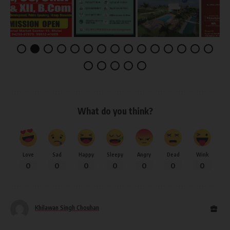
What do you think?
Love
Sad
Happy
Sleepy
Angry
Dead
Wink
0
0
0
0
0
0
0
Khilawan Singh Chouhan