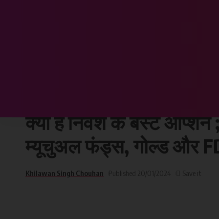
Chhattisgarh Sandesh
>
Featured
>
🙏 Good morning 🌄 😀 : बेटी के बेहतर भविष्य के लिए
FEATURED
🙏 Good morning 🌄 😀 : ब
क्या है निवेश के बेस्ट ऑप्शन 
म्यूचुअल फंड्स, गोल्ड और FD 
Khilawan Singh Chouhan
Published 20/01/2024