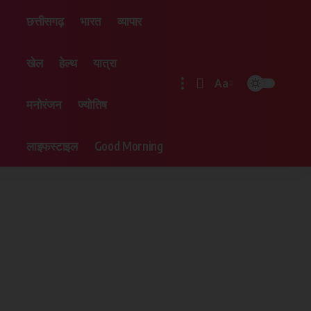
छत्तीसगढ़
भारत
व्यापार
खेल
हेल्थ
यात्रा
Aa
मनोरंजन
ज्योतिष
लाइफस्टाइल
Good Morning