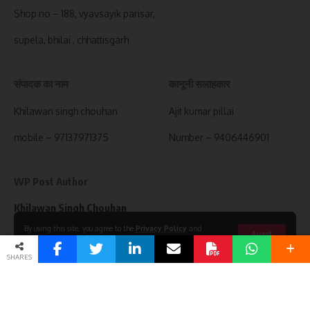
Shop no – 188, vyavsayik parisar,
supela, bhilai , chhattisgarh
संपादक का नाम
कानूनी सलाहकार
Khilawan singh chouhan
Ajit kumar pillai
mobile – 97137971375
Number – 9406446901
WP Post Author
Khilawan Singh Chouhan
http://cgsandesh.in
By using this site, you agree to the
Privacy Policy
and
Accept
Terms of Use
.
Chhattisgarh no.1 News Portal
SHARES
See author’s posts