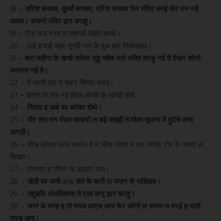
18 –
तरिया बनावव, कुआँ बनावव, दरिया बनावव फेर मंदिर बनई मोर मन नई
आवय। ककरो मंदिर झन बनाहू।
19 – रिस अउ भरम ल त्यागथे तेकरे बनथे।
20 – दाई ह दाई आय, मुरही गाय के दुध झन निकालहव।
21 –
बारा महीना के खर्चा सकेल लुहु तबेच भले भक्ति करहु नई ते ऐखर कोनो
जरूरत नई हे।
22 – ये धरती तोर ये येकर सिंगार करव।
23 – झगरा के जर नइ होवय ओखी के खोखी होथे।
24 –
नियाव ह सबो बर बरोबर होथे।
25 –
मोर संत मन मोला काकरो ल बड़े कइही त मोला सूजगा मे हुदेसे कस
लागही।
26 – भीख मांगना मरन समान ये न भीख मांगव न दव, जांगर टोर के कमाए ल
सिखव।
27 – सतनाम ह जीवन के आधार आय।
28 –
खेती बर पानी
अऊ
संत के बानी ल जतन के राखिहव।
29 –
पशुबलि अंधविश्वास ये एला कभू झन करहु।
30 –
जान के मरइ ह तो मारब आएच आय फेर कोनो ल सपना म मरई ह घलो
मारब आय।