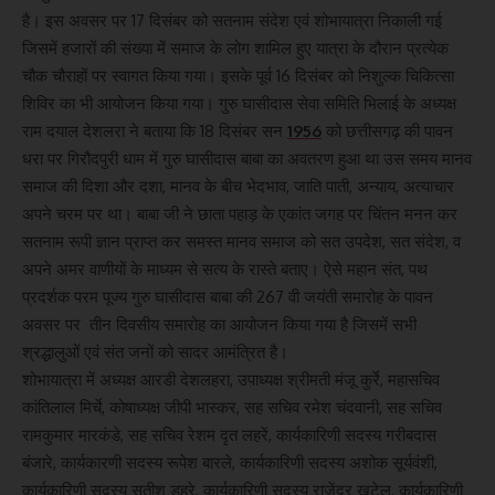
है। इस अवसर पर 17 दिसंबर को सतनाम संदेश एवं शोभायात्रा निकाली गई
जिसमें हजारों की संख्या में समाज के लोग शामिल हुए यात्रा के दौरान प्रत्येक
चौक चौराहों पर स्वागत किया गया। इसके पूर्व 16 दिसंबर को निशुल्क चिकित्सा
शिविर का भी आयोजन किया गया। गुरु घासीदास सेवा समिति भिलाई के अध्यक्ष
राम दयाल देशलरा ने बताया कि 18 दिसंबर सन
1956
को छत्तीसगढ़ की पावन
धरा पर गिरौदपुरी धाम में गुरु घासीदास बाबा का अवतरण हुआ था उस समय मानव
समाज की दिशा और दशा, मानव के बीच भेदभाव, जाति पाती, अन्याय, अत्याचार
अपने चरम पर था। बाबा जी ने छाता पहाड़ के एकांत जगह पर चिंतन मनन कर
सतनाम रूपी ज्ञान प्राप्त कर समस्त मानव समाज को सत उपदेश, सत संदेश, व
अपने अमर वाणीयों के माध्यम से सत्य के रास्ते बताए। ऐसे महान संत, पथ
प्रदर्शक परम पूज्य गुरु घासीदास बाबा की 267 वी जयंती समारोह के पावन
अवसर पर तीन दिवसीय समारोह का आयोजन किया गया है जिसमें सभी
श्रद्धालुओं एवं संत जनों को सादर आमंत्रित है।
शोभायात्रा में अध्यक्ष आरडी देशलहरा, उपाध्यक्ष श्रीमती मंजू कुर्रे, महासचिव
कांतिलाल मिर्चे, कोषाध्यक्ष जीपी भास्कर, सह सचिव रमेश चंदवानी, सह सचिव
रामकुमार मारकंडे, सह सचिव रेशम दृत लहरें, कार्यकारिणी सदस्य गरीबदास
बंजारे, कार्यकारणी सदस्य रूपेश बारले, कार्यकारिणी सदस्य अशोक सूर्यवंशी,
कार्यकारिणी सदस्य सतीश डहरे, कार्यकारिणी सदस्य राजेंद्र खुटेल, कार्यकारिणी