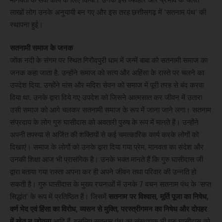
लाखों लोग उनके अनुयायी बन गए और इस तरह छत्तीसगढ़ में ‘सतनाम पंथ’ की
स्थापना हुई।
सतनामी समाज के जनक
जोंक नदी के संगम पर स्थित गिरौदपुरी धाम में जन्में बाबा को सतनामी समाज का
जनक कहा जाता है. उन्होंने समाज को सत्य और अहिंसा के रास्ते पर चलने का
उपदेश दिया. उन्होंने मांस और मदिरा सेवन को समाज में पूरी तरह से बंद करवा
दिया था. उनके द्वारा दिये गए उपदेश को जिसने आत्मसात कर जीवन में उतारा
उसी समाज को आगे चलकर सतनामी समाज के रूप में जाना जाने लगा। सतनाम
संप्रदाय के लोग गुरु घासीदास को अवतारी पुरुष के रूप में मानते हैं। उन्होंने
अपनी तपस्या से अर्जित की शक्तियों से कई चमत्कारिक कार्य करके लोगों को
दिखाएं। समाज के लोगों को उनके द्वारा दिया गया प्रेम, मानवता का संदेश और
उनकी शिक्षा आज भी प्रासंगिक है। उनके भक्त मानते हैं कि गुरु घासीदास जी
द्वारा बताया गया रास्ता अपना कर ही अपने जीवन तथा परिवार की उन्नति हो
सकती है। गुरु घासीदास के मुख्य रचनाओं में उनके 7 वचन सतनाम पंथ के ‘सप्त
सिद्धांत’ के रूप में प्रतिष्ठित हैं। जिसमें
सतनाम पर विश्वास, मूर्ति पूजा का निषेध,
वर्ण भेद एवं हिंसा का विरोध, व्यसन से मुक्ति, परस्त्रीगमन का निषेध और दोपहर
में खेत न जोतना
आदि हैं, इसलिए सतनाम पंथ का संस्थापक भी गुरु घासीदास को