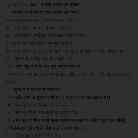
गुड अऊ गोबर होथे।
(मनखे-मनखे एक बरोबर)
3- सतनाम ल जानव,समझव, परखव तब मानव।
4 – बइला-भईसा ल दोपहर म हल मत चलाव।
5 – सतनाम ल अपन आचरण में उतारव।
6 – अंधविश्वास, रूढ़िवाद, परंपरावाद ल झन मानव।
7 – दाई-ददा अउ गुरू के सनमान करिहव।
8 – सतनाम ह घट घट में समाय हे, सतनाम ले ही सृष्टि के रचना होए हावय।
9 – मेहनत के रोटी ह सुख के आधार आय।
10 – पानी पीहु जान के अउ गुरू बनावव छान के।
11 – मोर ह सब्बो संत के आय अउ तोर ह मोर बर कीरा ये। (चोरी अउ लालच झन
करव।)
12- पहुना ल साहेब समान जानिहव।
13 –
इही जनम ल सुधारना साँचा ये। (पुनर्जन्म के गोठ झूठ आय।)
14 – गियान के पंथ किरपान के धार ये।
15 – दीन दुःखी के सेवा सबले बड़े धरम आय।
16 –
मरे के बाद पीतर मनई मोला बईहाय कस लागथे। पितर पूजा झन करिहौ,
जीते-जियात दाई ददा के सेवा अऊ सनमान करव।
17 – जतेक हव सब मोर संत आव।