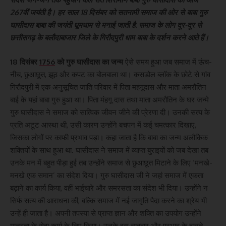
267
वीं जयंती है। हर साल 18 दिसंबर को सतनामी समाज की ओर से बाबा गुरु
घासीदास बाबा की जयंती धूमधाम से मनाई जाती है. समाज के लोग दूर-दूर से
छत्तीसगढ़ के बलौदाबाजार जिले के गिरौदपुरी धाम बाबा के दर्शन करने आते हैं।
18 दिसंबर
1756
को गुरु घासीदास का जन्म
ऐसे समय हुआ जब समाज में ऊंच-
नीच, छुआछूत, झूठ और कपट का बोलबाला था। कसडोल ब्लॉक के छोटे से गांव
गिरौदपुरी में एक अनुसूचित जाति परिवार में पिता महंगूदास और माता अमरौतिन
बाई के यहां बाबा गुरु हुआ था। पिता मंहगू दास तथा माता अमरौतिन के घर जन्मे
गुरु घासीदास ने समाज को सात्विक जीवन जीने की प्रेरणा दी। उनकी सत्य के
प्रति अटूट आस्था थी, उसी कारण उन्होंने बचपन में कई चमत्कार दिखाए,
जिसका लोगों पर काफी प्रभाव पड़ा। कहा जाता है कि बाबा का जन्म अलौकिक
शक्तियों के साथ हुआ था. घासीदास ने समाज में व्याप्त बुराइयों को जब देखा तब
उनके मन में बहुत पीड़ा हुई तब उन्होंने समाज से छुआछूत मिटाने के लिए ‘मनखे-
मनखे एक समान’ का संदेश दिया। गुरु घासीदास जी ने जहां समाज में एकता
बढ़ाने का कार्य किया, वहीं भाईचारे और समरसता का संदेश भी दिया। उन्होंने न
सिर्फ सत्य की आराधना की, बल्कि समाज में नई जागृति पैदा करने का श्रेय भी
उन्हें ही जाता है। अपनी तपस्या से प्राप्त ज्ञान और शक्ति का उपयोग उन्होंने
मानवता के सेवा कार्य के लिए किया। उनके इस व्यवहार और प्रभाव के चलते