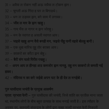
31 – अवैया ल रोकन नहीं अऊ जवैया ल टोकन झन।
32 – चुगली अऊ निंदा ह घर ल बिगाडथे।
33 – धन ल उड़ावव झन, बने काम में लगावव।
34 –
जीव ल मार के झन खाहु।
35 – गाय भैंस ल नागर म झन जोतहु।
36 – मन के स्वागत ह असली स्वागत आय।
37 –
जइसे खाहु अन्न वैसे बनही मन, जइसे पीहू पानी वइसे बोलहु बानी।
38 – एक धुबा मारिच तुहु तोर बराबर आय।
39 – काकरो बर काँटा झन बोहु।
40 –
बैरी संग घलो पिरीत रखहु।
41 –
अपन आप ल हीनहा अउ कमजोर झन मानहु, तहु मन काकरो ले कमती नई
हावव।
42 –
मंदिरवा म का करे जईबो अपन घट के ही देव ल मनईबो।
गुरु घासीदास जयंती के प्रमुख आकर्षण
प्रात: प्रभात फेरी –
गुरु घासीदास की जयंती, जिसे शांति का प्रतीक माना जाता
था, स्थानीय लोगों के बीच बहुत उत्साह के साथ मनाई जाती है। इस त्यौहार के
अवसर पर, सतनामी संप्रदाय के लोगों द्वारा सुबह जल्दी प्रभात फेरी निकाली