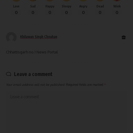
Love
Sad
Happy
Sleepy
Angry
Dead
Wink
0
0
0
0
0
0
0
Khilawan Singh Chouhan
Chhattisgarh no.1 News Portal
Leave a comment
Your email address will not be published.
Required fields are marked
*