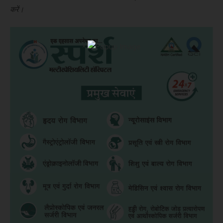
करें।
×