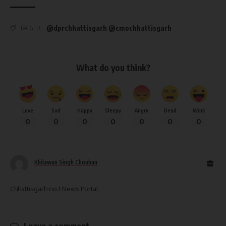
@dprchhattisgarh @cmochhattisgarh
TAGGED:
What do you think?
Love
Sad
Happy
Sleepy
Angry
Dead
Wink
0
0
0
0
0
0
0
Khilawan Singh Chouhan
Chhattisgarh no.1 News Portal
Leave a comment