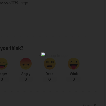
you think?
×
leepy
Angry
Dead
Wink
0
0
0
0
Follow: