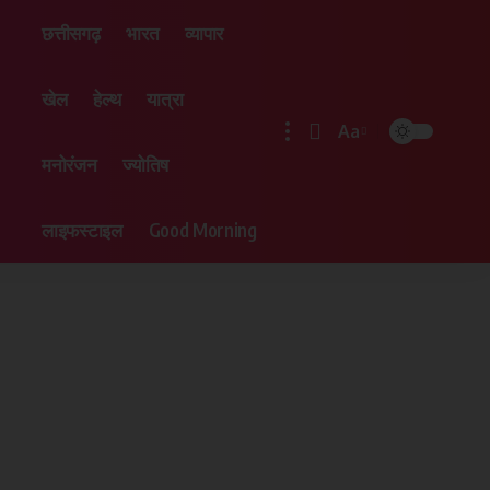
छत्तीसगढ़
भारत
व्यापार
खेल
हेल्थ
यात्रा
Aa
मनोरंजन
ज्योतिष
लाइफस्टाइल
Good Morning