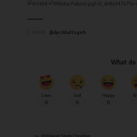
TAGGED:
@dprchhattisgarh
What do 
Love
Sad
Happy
S
0
0
0
Khilawan Singh Chouhan
By