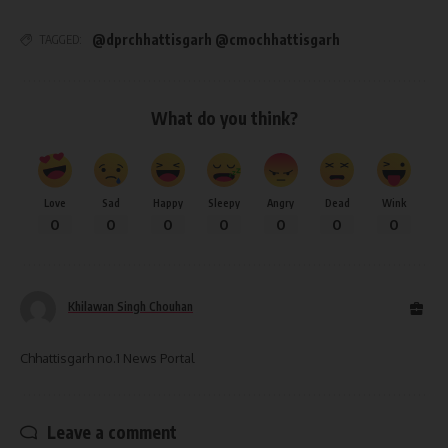
@dprchhattisgarh @cmochhattisgarh
TAGGED:
What do you think?
Love
Sad
Happy
Sleepy
Angry
Dead
Wink
0
0
0
0
0
0
0
Khilawan Singh Chouhan
Chhattisgarh no.1 News Portal
Leave a comment