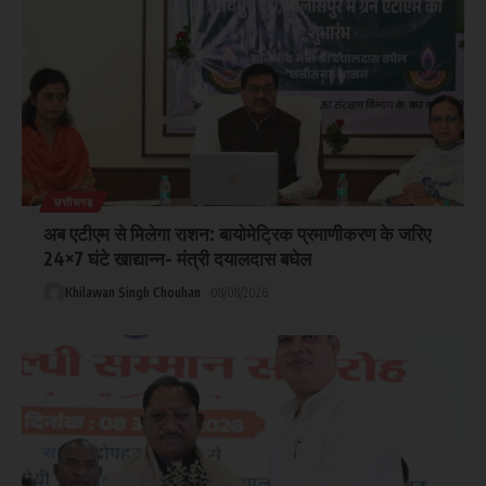
छत्तीसगढ़
अब एटीएम से मिलेगा राशन: बायोमेट्रिक प्रमाणीकरण के जरिए
24×7 घंटे खाद्यान्न- मंत्री दयालदास बघेल
Khilawan Singh Chouhan
08/08/2026