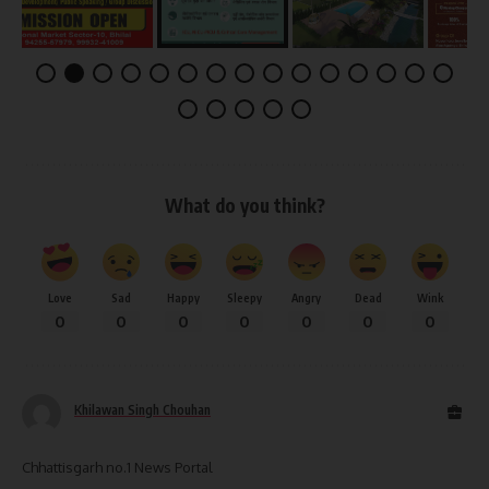
What do you think?
Love
Sad
Happy
Sleepy
Angry
Dead
Wink
0
0
0
0
0
0
0
Khilawan Singh Chouhan
Chhattisgarh no.1 News Portal