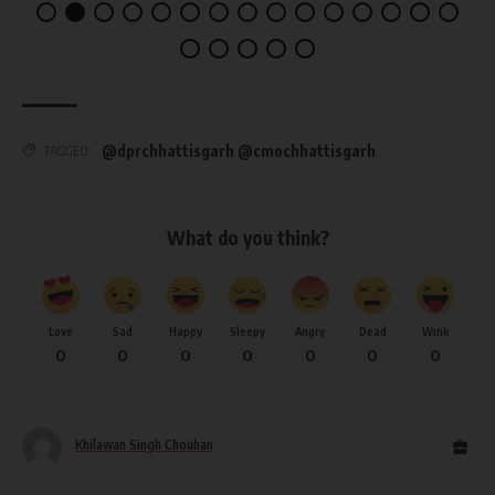
@dprchhattisgarh @cmochhattisgarh
TAGGED:
What do you think?
Love
Sad
Happy
Sleepy
Angry
Dead
Wink
0
0
0
0
0
0
0
Khilawan Singh Chouhan