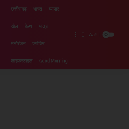
छत्तीसगढ़
भारत
व्यापार
खेल
हेल्थ
यात्रा
Aa
मनोरंजन
ज्योतिष
लाइफस्टाइल
Good Morning