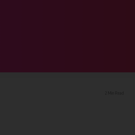
विधायक,,,, मतदाताओं का जताया आभार
टर 1 पहुंचे ​विधायक,,,,
2 Min Read