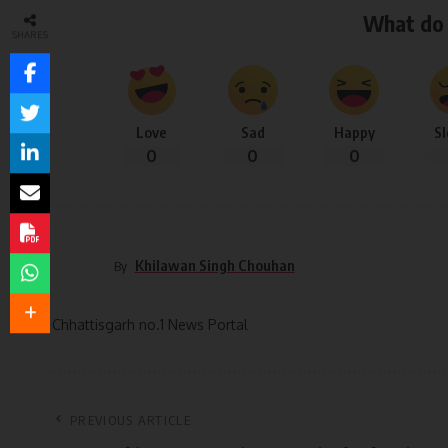
What do 
SHARES
Love
Sad
Happy
S
0
0
0
Khilawan Singh Chouhan
By
Chhattisgarh no.1 News Portal
PREVIOUS ARTICLE