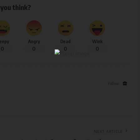
you think?
leepy
Angry
Dead
Wink
0
0
0
0
×
Follow:
NEXT ARTICLE