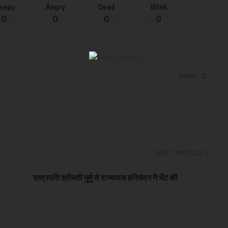
leepy
Angry
Dead
Wink
0
0
0
0
×
Follow:
NEXT ARTICLE
राष्ट्रपति श्रीमती मुर्मु से राज्यपाल हरिचंदन ने भेंट की