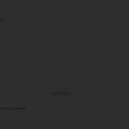
ked
*
 time I comment.