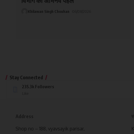
विभाग की अभिनव पहल
Khilawan Singh Chouhan
06/08/2026
Stay Connected
235.3k
Followers
Like
Address
स
Shop no – 188, vyavsayik parisar,
K