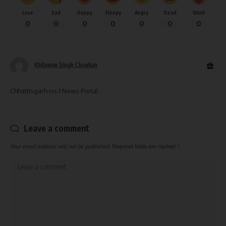
Love
Sad
Happy
Sleepy
Angry
Dead
Wink
0
0
0
0
0
0
0
Khilawan Singh Chouhan
Chhattisgarh no.1 News Portal
Leave a comment
Your email address will not be published.
Required fields are marked
*