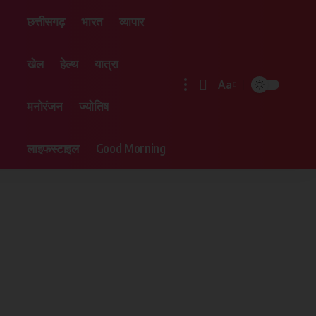
छत्तीसगढ़
भारत
व्यापार
खेल
हेल्थ
यात्रा
Aa
मनोरंजन
ज्योतिष
लाइफस्टाइल
Good Morning