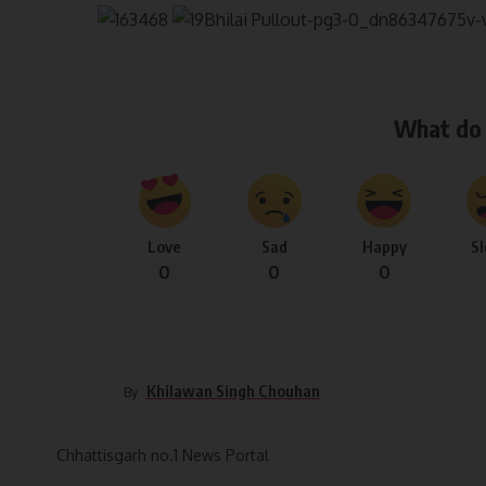
What do 
Love
Sad
Happy
S
0
0
0
Khilawan Singh Chouhan
By
Chhattisgarh no.1 News Portal