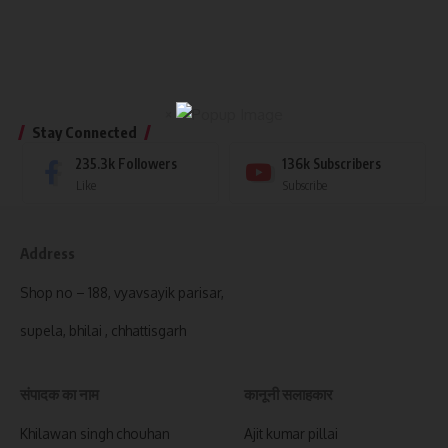
×
Stay Connected
235.3k
Followers
136k
Subscribers
Like
Subscribe
Address
Shop no – 188, vyavsayik parisar,
supela, bhilai , chhattisgarh
संपादक का नाम
कानूनी सलाहकार
Khilawan singh chouhan
Ajit kumar pillai